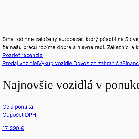
Sme rodinne založený autobazár, ktorý pôsobí na Slove
že našu prácu robíme dobre a hlavne radi. Zákazníci a k
Pozrieť recenzie
Predaj vozidiel
Výkup vozidiel
Dovoz zo zahraničia
Financ
Najnovšie vozidlá v ponuk
Celá ponuka
Odpočet DPH
17 990
€